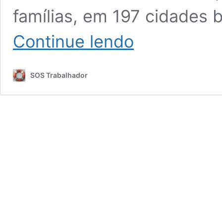
famílias, em 197 cidades b
Bolsa
Continue lendo
Família
ANTECIPADO:
Veja
SOS Trabalhador
se
você
está
na
lista!