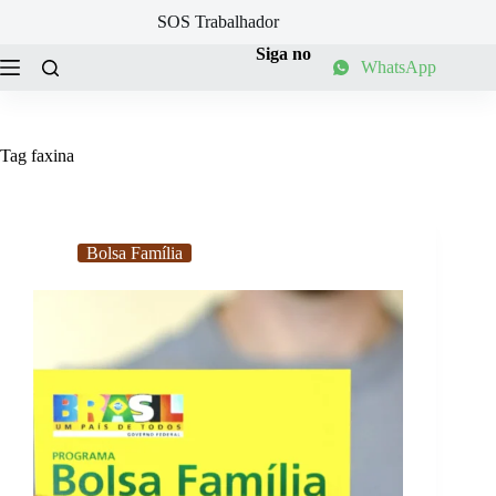
Pular
SOS Trabalhador
para
o
Siga no
WhatsApp
conteúdo
Tag
faxina
Bolsa Família