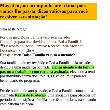
Mas atenção: acompanhe até o final pois
vamos lhe passar dicas valiosas para você
resolver esta situação!
Veja neste Artigo
Por que meu Bolsa Família veio só a metade?
Como faço para tirar dúvidas sobre o Bolsa Família?
🎥Desconto no Bolsa Família: Recebeu pela Metade?
Descubra a Solução Aqui!
Por que meu Bolsa Família veio só a metade?
Sua família pode ter recebido o Bolsa Família pela metade
devido a uma mudança ocorrida:
algum membro da família
passou a trabalhar com carteira assinada
,
elevando a renda
por indivíduo acima dos R$218,00, valor limite para ser
beneficiário do programa.
Desde o início do ano passado, o Bolsa Família conta com a
chamada
Regra de Proteção
, uma iniciativa para oferecer um
período de transição às famílias que têm membros trabalhando
com carteira assinada.