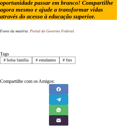
oportunidade passar em branco! Compartilhe
agora mesmo e ajude a transformar vidas
através do acesso à educação superior.
Fonte da matéria:
Portal do Governo Federal.
Tags
#
bolsa família
#
estudantes
#
fies
Compartilhe com os Amigos: