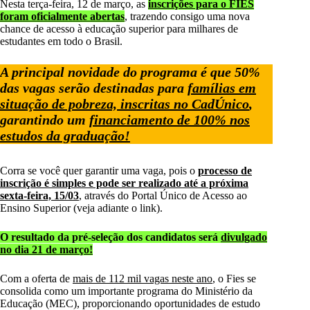
Nesta terça-feira, 12 de março, as
inscrições para o FIES
foram oficialmente abertas
, trazendo consigo uma nova
chance de acesso à educação superior para milhares de
estudantes em todo o Brasil.
A principal novidade do programa é que 50%
das vagas serão destinadas para
famílias em
situação de pobreza, inscritas no CadÚnico
,
garantindo um
financiamento de 100% nos
estudos da graduação!
Corra se você quer garantir uma vaga, pois o
processo de
inscrição é simples e pode ser realizado até a próxima
sexta-feira, 15/03
, através do Portal Único de Acesso ao
Ensino Superior (veja adiante o link).
O resultado da pré-seleção dos candidatos será
divulgado
no dia 21 de março!
Com a oferta de
mais de 112 mil vagas neste ano
, o Fies se
consolida como um importante programa do Ministério da
Educação (MEC), proporcionando oportunidades de estudo