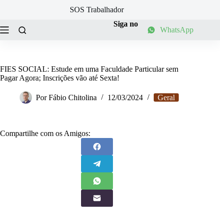
Pular
SOS Trabalhador
para
o
Siga no
WhatsApp
conteúdo
FIES SOCIAL: Estude em uma Faculdade Particular sem
Pagar Agora; Inscrições vão até Sexta!
Por
Fábio Chitolina
12/03/2024
Geral
Compartilhe com os Amigos: