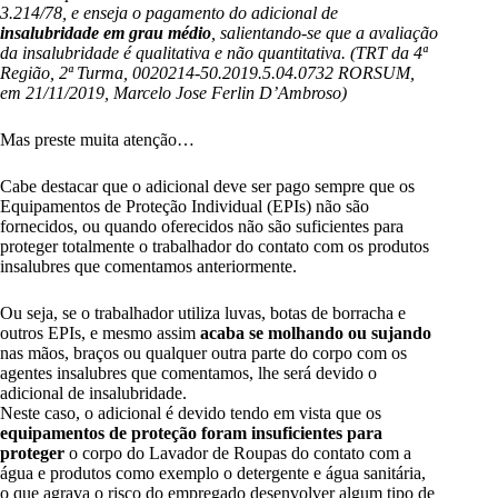
3.214/78, e enseja o pagamento do adicional de
insalubridade em grau médio
, salientando-se que a avaliação
da insalubridade é qualitativa e não quantitativa. (TRT da 4ª
Região, 2ª Turma, 0020214-50.2019.5.04.0732 RORSUM,
em 21/11/2019, Marcelo Jose Ferlin D’Ambroso)
Mas preste muita atenção…
Cabe destacar que o adicional deve ser pago sempre que os
Equipamentos de Proteção Individual (EPIs) não são
fornecidos, ou quando oferecidos não são suficientes para
proteger totalmente o trabalhador do contato com os produtos
insalubres que comentamos anteriormente.
Ou seja, se o trabalhador utiliza luvas, botas de borracha e
outros EPIs, e mesmo assim
acaba se molhando ou sujando
nas mãos, braços ou qualquer outra parte do corpo com os
agentes insalubres que comentamos, lhe será devido o
adicional de insalubridade.
Neste caso, o adicional é devido tendo em vista que os
equipamentos de proteção foram insuficientes para
proteger
o corpo do Lavador de Roupas do contato com a
água e produtos como exemplo o detergente e água sanitária,
o que agrava o risco do empregado desenvolver algum tipo de