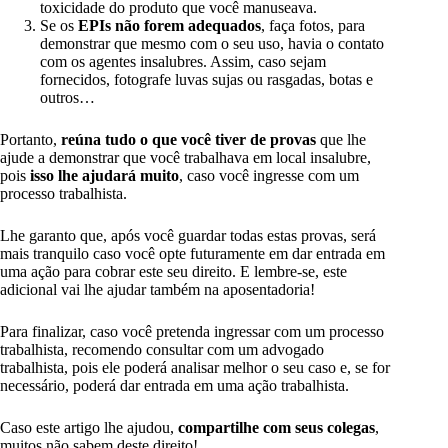
toxicidade do produto que você manuseava.
Se os
EPIs não forem adequados
, faça fotos, para
demonstrar que mesmo com o seu uso, havia o contato
com os agentes insalubres. Assim, caso sejam
fornecidos, fotografe luvas sujas ou rasgadas, botas e
outros…
Portanto,
reúna tudo o que você tiver de provas
que lhe
ajude a demonstrar que você trabalhava em local insalubre,
pois
isso lhe ajudará muito
, caso você ingresse com um
processo trabalhista.
Lhe garanto que, após você guardar todas estas provas, será
mais tranquilo caso você opte futuramente em dar entrada em
uma ação para cobrar este seu direito. E lembre-se, este
adicional vai lhe ajudar também na aposentadoria!
Para finalizar, caso você pretenda ingressar com um processo
trabalhista, recomendo consultar com um advogado
trabalhista, pois ele poderá analisar melhor o seu caso e, se for
necessário, poderá dar entrada em uma ação trabalhista.
Caso este artigo lhe ajudou,
compartilhe com seus colegas
,
muitos não sabem deste direito!