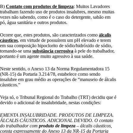
B)
Contato com produtos de limpeza
: Muitos Lavadores
trabalham fazendo uso de produtos insalubres, mesmo muitas
vezes não sabendo, como é o caso do detergente, sabão em
pó, água sanitária e outros produtos.
Ocorre que, estes produtos, são caracterizados como
álcalis
cáusticos
, em virtude de possuírem um pH elevado e terem
em sua composição hipoclorito de sódio/hidróxido de sódio,
tornando-se uma
substância corrosiva
à pele do trabalhador,
portanto é um agente muito agressivo à sua saúde.
Neste sentido, o Anexo 13 da Norma Regulamentadora 15
(NR-15) da Portaria 3.214/78, estabelece como sendo
insalubre em grau médio as operações de “manuseio de álcalis
cáusticos.”
Veja só, o Tribunal Regional do Trabalho (TRT) decidiu que é
devido o adicional de insalubridade, nestas condições:
EMENTA INSALUBRIDADE. PRODUTOS DE LIMPEZA.
ÁLCALIS CÁUSTICOS. ADICIONAL DEVIDO. O contato
do trabalhador com
produto de limpeza
– álcalis cáusticos,
consta expressamente do Anexo 13 da NR-15 da Portaria