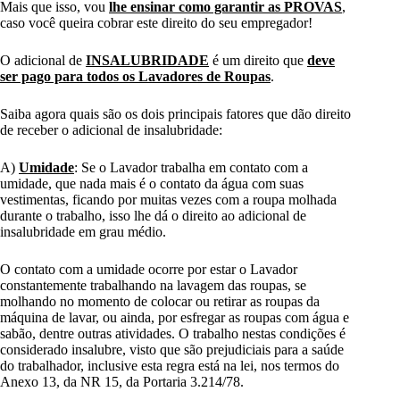
Mais que isso, vou
lhe ensinar como garantir as PROVAS
,
caso você queira cobrar este direito do seu empregador!
O adicional de
INSALUBRIDADE
é um direito que
deve
ser pago para todos os Lavadores de Roupas
.
Saiba agora quais são os dois principais fatores que dão direito
de receber o adicional de insalubridade:
A)
Umidade
: Se o Lavador trabalha em contato com a
umidade, que nada mais é o contato da água com suas
vestimentas, ficando por muitas vezes com a roupa molhada
durante o trabalho, isso lhe dá o direito ao adicional de
insalubridade em grau médio.
O contato com a umidade ocorre por estar o Lavador
constantemente trabalhando na lavagem das roupas, se
molhando no momento de colocar ou retirar as roupas da
máquina de lavar, ou ainda, por esfregar as roupas com água e
sabão, dentre outras atividades. O trabalho nestas condições é
considerado insalubre, visto que são prejudiciais para a saúde
do trabalhador, inclusive esta regra está na lei, nos termos do
Anexo 13, da NR 15, da Portaria 3.214/78.