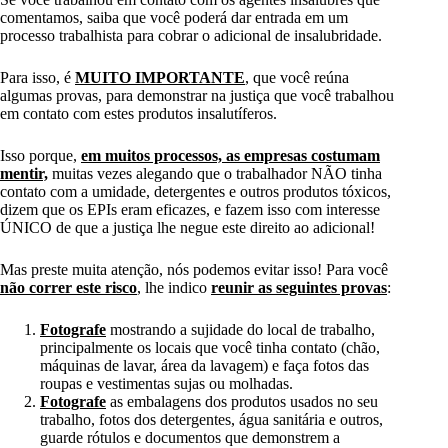
comentamos, saiba que você poderá dar entrada em um
processo trabalhista para cobrar o adicional de insalubridade.
Para isso, é
MUITO IMPORTANTE
, que você reúna
algumas provas, para demonstrar na justiça que você trabalhou
em contato com estes produtos insalutíferos.
Isso porque,
em muitos processos, as empresas costumam
mentir,
muitas vezes alegando que o trabalhador NÃO tinha
contato com a umidade, detergentes e outros produtos tóxicos,
dizem que os EPIs eram eficazes, e fazem isso com interesse
ÚNICO de que a justiça lhe negue este direito ao adicional!
Mas preste muita atenção, nós podemos evitar isso! Para você
não correr este risco
, lhe indico
reunir as seguintes provas
:
Fotografe
mostrando a sujidade do local de trabalho,
principalmente os locais que você tinha contato (chão,
máquinas de lavar, área da lavagem) e faça fotos das
roupas e vestimentas sujas ou molhadas.
Fotografe
as embalagens dos produtos usados no seu
trabalho, fotos dos detergentes, água sanitária e outros,
guarde rótulos e documentos que demonstrem a