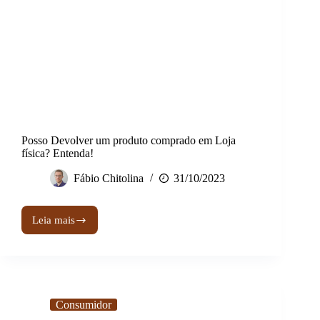
Posso Devolver um produto comprado em Loja
física? Entenda!
Fábio Chitolina
31/10/2023
Leia mais
Posso
Devolver
um
produto
comprado
em
Loja
Consumidor
física?