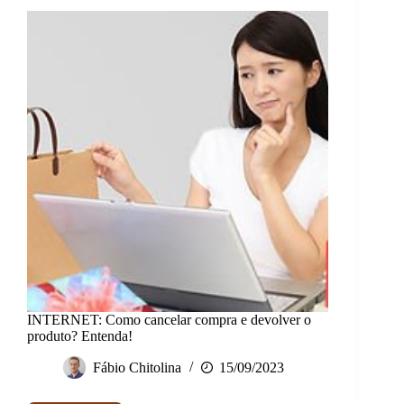
Entenda!
INTERNET: Como cancelar compra e devolver o
produto? Entenda!
Fábio Chitolina
15/09/2023