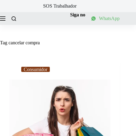
Pular
SOS Trabalhador
para
o
Siga no
WhatsApp
conteúdo
Tag
cancelar compra
Consumidor