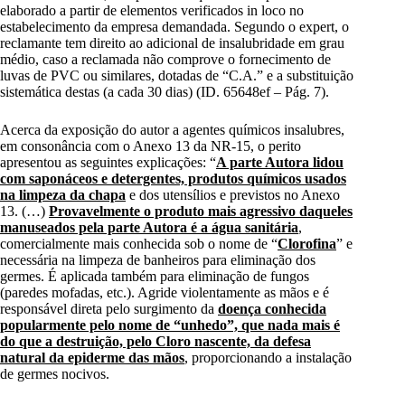
elaborado a partir de elementos verificados in loco no
estabelecimento da empresa demandada. Segundo o expert, o
reclamante tem direito ao adicional de insalubridade em grau
médio, caso a reclamada não comprove o fornecimento de
luvas de PVC ou similares, dotadas de “C.A.” e a substituição
sistemática destas (a cada 30 dias) (ID. 65648ef – Pág. 7).
Acerca da exposição do autor a agentes químicos insalubres,
em consonância com o Anexo 13 da NR-15, o perito
apresentou as seguintes explicações: “
A parte Autora lidou
com saponáceos e detergentes, produtos químicos usados
na limpeza da chapa
e dos utensílios e previstos no Anexo
13. (…)
Provavelmente o produto mais agressivo daqueles
manuseados pela parte Autora é a água sanitária
,
comercialmente mais conhecida sob o nome de “
Clorofina
” e
necessária na limpeza de banheiros para eliminação dos
germes. É aplicada também para eliminação de fungos
(paredes mofadas, etc.). Agride violentamente as mãos e é
responsável direta pelo surgimento da
doença conhecida
popularmente pelo nome de “unhedo”, que nada mais é
do que a destruição, pelo Cloro nascente, da defesa
natural da epiderme das mãos
, proporcionando a instalação
de germes nocivos.