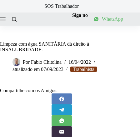
Pular
SOS Trabalhador
para
o
Siga no
WhatsApp
conteúdo
Limpeza com água SANITÁRIA dá direito à
INSALUBRIDADE.
Por
Fábio Chitolina
16/04/2022
atualizado em
07/09/2023
Trabalhista
Compartilhe com os Amigos: