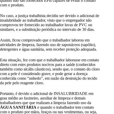
quando não são fornecidos EPIs capazes de evitar o contato
com o produto.
No caso, a justiça trabalhista decidiu ser devido o adicional de
insalubridade ao trabalhador, visto que o empregador não
comprovou ter fornecido ao trabalhador luvas de PVC ou
similares, e a substituição periódica no intervalo de 30 dias.
Assim, ficou comprovado que o trabalhador laborou em
atividades de limpeza, fazendo uso de saponáceos (sapólio),
detergentes e água sanitária, sem receber proteção adequada.
Esta situação, fez com que o trabalhador laborasse em contato
direto com estes produtos nocivos para a saúde (conhecidos
também como alcális cáusticos), sendo que, o contato do cloro
com a pele é considerado grave, e pode gerar a doença
conhecida como “unhedo”, em razão da destruição do tecido
da pele pelo reagente cloro.
Portanto, é devido o adicional de INSALUBRIDADE em
grau médio ao faxineiro, auxiliar de limpeza e demais
trabalhadores que que realizam a limpeza fazendo uso da
ÁGUA SANITÁRIA
e quando o trabalhador tem contato
com o produto por mãos, braços ou nas vestimentas, ou seja,